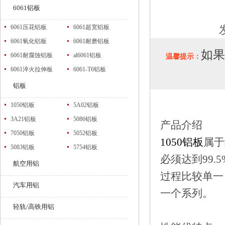
6061铝板
6061压花铝板
6061超宽铝板
6061氧化铝板
6061耐磨铝板
如
6061耐腐蚀铝板
al6061铝板
温馨提示：
6061淬火拉伸板
6061-T6铝板
铝板
1050铝板
5A02铝板
3A21铝板
5086铝板
产品介绍
7050铝板
5052铝板
1050铝板
属于
5083铝板
5754铝板
必须达到99
航空用铝
过程比较单一
汽车用铝
一个系列。
轻轨/高铁用铝