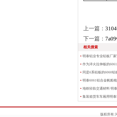
上一篇：
310
下一篇：
7a0
相关搜索
明泰铝业专业铝板厂家讲
作为淬火拉伸板的6061
同是6系铝板的6060铝
明泰6061铝合金帆船
地铁轻轨交通材料 明泰5
集装箱货车车厢用明泰5
版权所有: