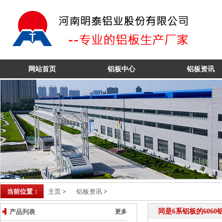
6061铝板
网站首页
铝板中心
铝板资讯
当前位置：
主页
>
铝板资讯
>
同是6系铝板的6060
产品列表
更多