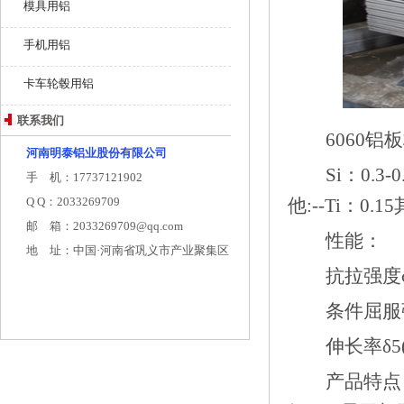
模具用铝
手机用铝
卡车轮毂用铝
联系我们
6060铝
河南明泰铝业股份有限公司
Si：0.3-0.6
手 机：17737121902
Q Q：2033269709
他:--Ti：0
邮 箱：2033269709@qq.com
性能
地 址：中国·河南省巩义市产业聚集区
抗拉强度σb
条件屈服强度σ
伸长率δ5(
产品特点：1