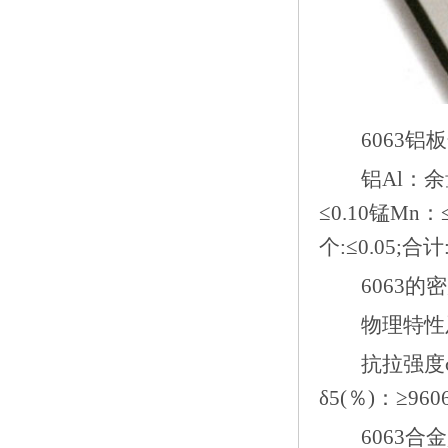
6063铝
铝Al：余量硅S
≤0.10锰Mn：≤
个:≤0.05;合
6063的密度
物理特性
抗拉强度σb(M
δ5(％)：≥
6063合金