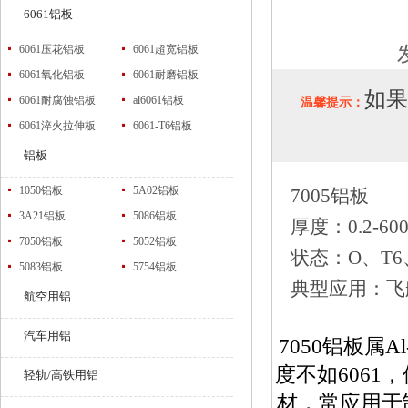
6061铝板
6061压花铝板
6061超宽铝板
6061氧化铝板
6061耐磨铝板
如
6061耐腐蚀铝板
al6061铝板
温馨提示：
6061淬火拉伸板
6061-T6铝板
铝板
1050铝板
5A02铝板
7005铝板
3A21铝板
5086铝板
厚度：0.2-60
7050铝板
5052铝板
状态：O、T6、
5083铝板
5754铝板
典型应用：飞
航空用铝
汽车用铝
7050铝板属
度不如6061
轻轨/高铁用铝
材，常应用于