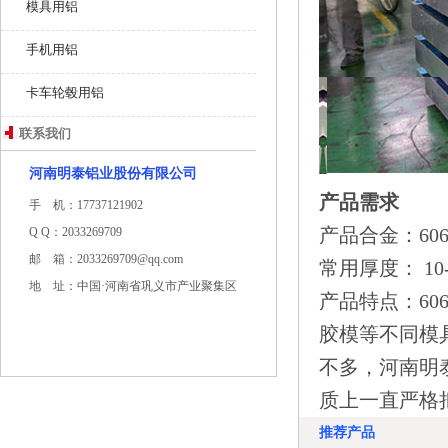
模具用铝
手机用铝
卡车轮毂用铝
联系我们
河南明泰铝业股份有限公司
产品需求
手 机：17737121902
产品合金：6061
Q Q：2033269709
邮 箱：2033269709@qq.com
常用厚度： 10-
地 址：中国·河南省巩义市产业聚集区
产品特点：6
胶模等不同模
不多，河南明
质上一直严格
推荐产品