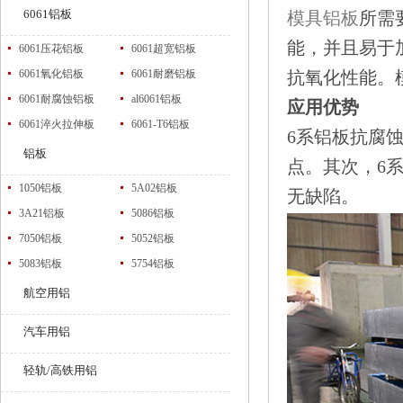
6061铝板
模具铝板
所需
能，并且易于
6061压花铝板
6061超宽铝板
6061氧化铝板
6061耐磨铝板
抗氧化性能。模
6061耐腐蚀铝板
al6061铝板
应用优势
6061淬火拉伸板
6061-T6铝板
6系铝板抗腐
铝板
点。其次，6
1050铝板
5A02铝板
无缺陷。
3A21铝板
5086铝板
7050铝板
5052铝板
5083铝板
5754铝板
航空用铝
汽车用铝
轻轨/高铁用铝