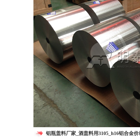
铝瓶盖料厂家_酒盖料用3105_h16铝合金价