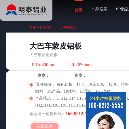
产品展示
行业应
首页
首页
/
行业应用
>>
大巴车铝板
大巴车蒙皮铝板
大巴车蒙皮铝板
0.15-600mm
20-2650mm
厚度：
宽度：
适用领域：
氧化铝板、料仓、汽车铝板、模具、拉杆
箱料、3C产品、罐体料、口罩机、GIS壳体
产品状态：
O,H12,H14,H16,H18,H19,H22,H24,H26,H
H32,H34,H36,H38,H111,H112,H114,H116,H321
166-9212-5552
全国统一销售热线：
在线咨询